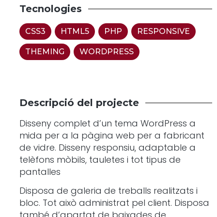
Tecnologies
CSS3
,
HTML5
,
PHP
,
RESPONSIVE
,
THEMING
,
WORDPRESS
Descripció del projecte
Disseny complet d’un tema WordPress a
mida per a la pàgina web per a fabricant
de vidre. Disseny responsiu, adaptable a
telèfons mòbils, tauletes i tot tipus de
pantalles
Disposa de galeria de treballs realitzats i
bloc. Tot això administrat pel client. Disposa
també d’apartat de baixades de