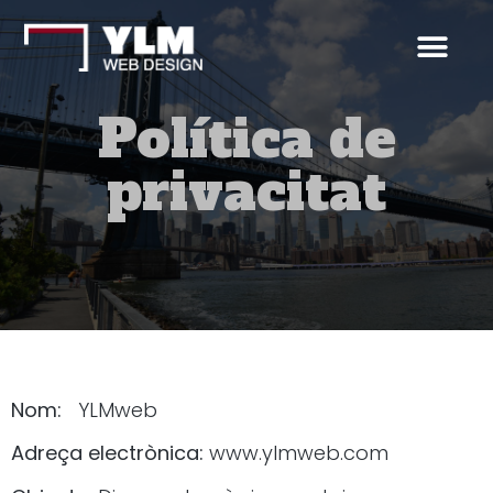
Política de
privacitat
Nom:
YLMweb
Adreça electrònica:
www.ylmweb.com