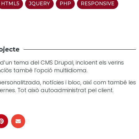
HTML5
,
JQUERY
,
PHP
,
RESPONSIVE
,
ojecte
’un tema del CMS Drupal, incloent els verins
inclòs també l’opció multiidioma.
ersonalitzada, notícies i bloc, així com també les
ernes. Tot això autoadministrat pel client.