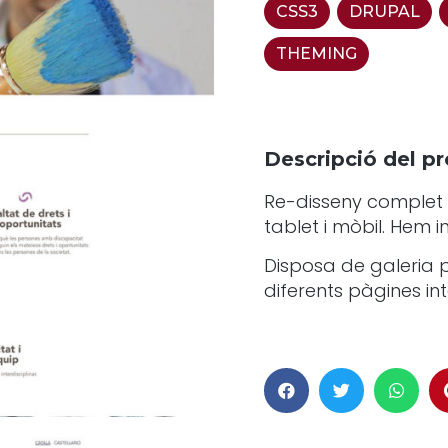
CSS3
,
DRUPAL
,
THEMING
Descripció del pr
Re-disseny complet d
tablet i mòbil. Hem 
Disposa de galeria p
diferents pàgines int